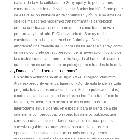
natural de la vida cotidiana de Guayaquil y de poblaciones
conectadas al sistema fluvial. La Isla Santay también formó parte
de esa relación histórica entre comunidad y río. Mucho antes de
que los malecones modernos transformaran la percepción
urbana del Guayas, el río era entendido como territorio vivo,
productivo y habitado. El Observatorio de Santay no fue
construido en la isla, sino en el río Babahoyo. Desde allí
emprendió una travesía de 26 horas hasta llegar a Santay, como
un gesto concreto de recuperación de la navegación fluvial y de
la construcción naval ribereña. Su llegada al humedal recordó
que el río no es únicamente un paisaje para mirar desde la orilla
¿Dónde está el dinero de los demás?
Un político ecuatoriano en el siglo XX -el abogado Vladimiro
Álvarez- preguntó en el parlamento: ¿Dónde está la plata? Esta
pregunta todavía resuena con fuerza. Se han publicado datos,
cuadros, estadísticas, pero las cifras no han “cuadrado” con la
realidad, es decir, con el bolsillo de los ciudadanos. La
interrogante sigue vigente, en especial para la gente de a pie,
que siente con preocupación cómo los dineros públicos, que
corresponden a los ciudadanos, son administrados por los
sucesivos gobiernos -unos con transparencia, otros con
opacidad-. Y el saldo es conocido: más deuda y menos