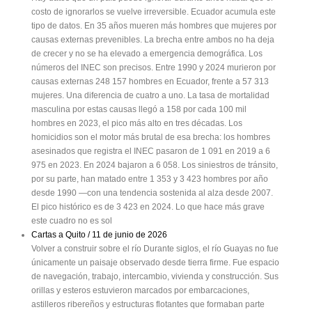
costo de ignorarlos se vuelve irreversible. Ecuador acumula este
tipo de datos. En 35 años mueren más hombres que mujeres por
causas externas prevenibles. La brecha entre ambos no ha deja
de crecer y no se ha elevado a emergencia demográfica. Los
números del INEC son precisos. Entre 1990 y 2024 murieron por
causas externas 248 157 hombres en Ecuador, frente a 57 313
mujeres. Una diferencia de cuatro a uno. La tasa de mortalidad
masculina por estas causas llegó a 158 por cada 100 mil
hombres en 2023, el pico más alto en tres décadas. Los
homicidios son el motor más brutal de esa brecha: los hombres
asesinados que registra el INEC pasaron de 1 091 en 2019 a 6
975 en 2023. En 2024 bajaron a 6 058. Los siniestros de tránsito,
por su parte, han matado entre 1 353 y 3 423 hombres por año
desde 1990 —con una tendencia sostenida al alza desde 2007.
El pico histórico es de 3 423 en 2024. Lo que hace más grave
este cuadro no es sol
Cartas a Quito / 11 de junio de 2026
Volver a construir sobre el río Durante siglos, el río Guayas no fue
únicamente un paisaje observado desde tierra firme. Fue espacio
de navegación, trabajo, intercambio, vivienda y construcción. Sus
orillas y esteros estuvieron marcados por embarcaciones,
astilleros ribereños y estructuras flotantes que formaban parte