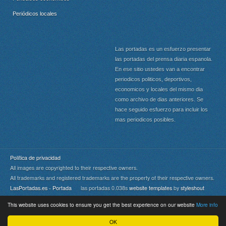
Periódicos locales
Las portadas es un esfuerzo presentar
las portadas del prensa diaria espanola.
En ese sitio ustedes van a encontrar
periodicos politicos, deportivos,
economicos y locales del mismo dia
como archivo de dias anteriores. Se
hace seguido esfuerzo para incluir los
mas periodicos posibles.
Política de privacidad
All images are copyrighted to their respective owners.
All trademarks and registered trademarks are the property of their respective owners.
LasPortadas.es - Portada
las portadas 0.038s
website templates
by
styleshout
This website uses cookies to ensure you get the best experience on our website
More info
Portada
|
Top
OK