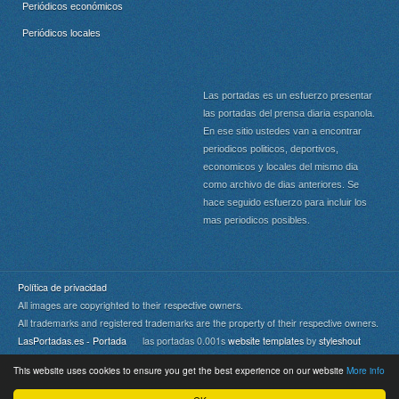
Periódicos económicos
Periódicos locales
Las portadas es un esfuerzo presentar
las portadas del prensa diaria espanola.
En ese sitio ustedes van a encontrar
periodicos politicos, deportivos,
economicos y locales del mismo dia
como archivo de dias anteriores. Se
hace seguido esfuerzo para incluir los
mas periodicos posibles.
Política de privacidad
All images are copyrighted to their respective owners.
All trademarks and registered trademarks are the property of their respective owners.
LasPortadas.es - Portada
las portadas 0.001s
website templates
by
styleshout
This website uses cookies to ensure you get the best experience on our website
More info
Portada
|
Top