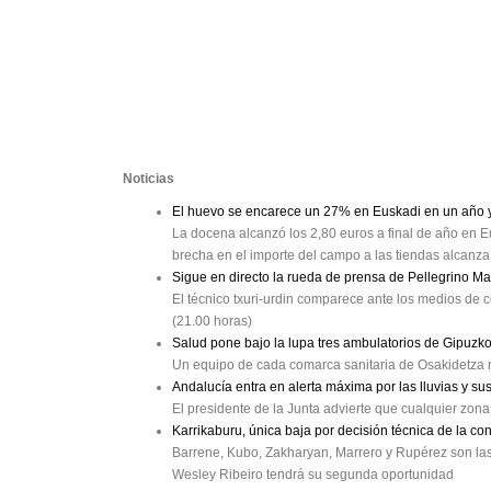
Noticias
El huevo se encarece un 27% en Euskadi en un año y 
La docena alcanzó los 2,80 euros a final de año en Eu
brecha en el importe del campo a las tiendas alcanz
Sigue en directo la rueda de prensa de Pellegrino M
El técnico txuri-urdin comparece ante los medios de c
(21.00 horas)
Salud pone bajo la lupa tres ambulatorios de Gipuzk
Un equipo de cada comarca sanitaria de Osakidetza r
Andalucía entra en alerta máxima por las lluvias y su
El presidente de la Junta advierte que cualquier zon
Karrikaburu, única baja por decisión técnica de la co
Barrene, Kubo, Zakharyan, Marrero y Rupérez son las b
Wesley Ribeiro tendrá su segunda oportunidad