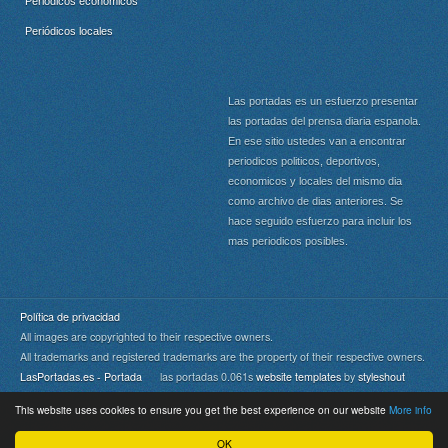
Periódicos económicos
Periódicos locales
Las portadas es un esfuerzo presentar
las portadas del prensa diaria espanola.
En ese sitio ustedes van a encontrar
periodicos politicos, deportivos,
economicos y locales del mismo dia
como archivo de dias anteriores. Se
hace seguido esfuerzo para incluir los
mas periodicos posibles.
Política de privacidad
All images are copyrighted to their respective owners.
All trademarks and registered trademarks are the property of their respective owners.
LasPortadas.es - Portada
las portadas 0.061s
website templates
by
styleshout
This website uses cookies to ensure you get the best experience on our website
More info
Portada
|
Top
OK