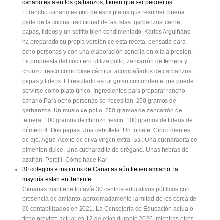
canario está en los garbanzos, tienen que ser pequeños”
El rancho canario es uno de esos platos que resumen buena
parte de la cocina tradicional de las Islas: garbanzos, carne,
papas, fideos y un sofrito bien condimentado. Karlos Arguiñano
ha preparado su propia versión de esta receta, pensada para
ocho personas y con una elaboración sencilla en olla a presión.
La propuesta del cocinero utiliza pollo, zancarrón de ternera y
chorizo fresco como base cárnica, acompañados de garbanzos,
papas y fideos. El resultado es un guiso contundente que puede
servirse como plato único. Ingredientes para preparar rancho
canario Para ocho personas se necesitan: 250 gramos de
garbanzos. Un muslo de pollo. 250 gramos de zancarrón de
ternera. 100 gramos de chorizo fresco. 100 gramos de fideos del
número 4. Dos papas. Una cebolleta. Un tomate. Cinco dientes
de ajo. Agua. Aceite de oliva virgen extra. Sal. Una cucharadita de
pimentón dulce. Una cucharadita de orégano. Unas hebras de
azafrán. Perejil. Cómo hace Kar
30 colegios e institutos de Canarias aún tienen amianto: la
mayoría están en Tenerife
Canarias mantiene todavía 30 centros educativos públicos con
presencia de amianto, aproximadamente la mitad de los cerca de
60 contabilizados en 2021. La Consejería de Educación actúa o
tiene previsto actuar en 12 de ellos durante 2026, mientras otros