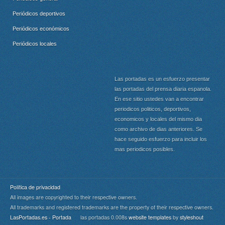
Periódicos deportivos
Periódicos económicos
Periódicos locales
Las portadas es un esfuerzo presentar
las portadas del prensa diaria espanola.
En ese sitio ustedes van a encontrar
periodicos politicos, deportivos,
economicos y locales del mismo dia
como archivo de dias anteriores. Se
hace seguido esfuerzo para incluir los
mas periodicos posibles.
Política de privacidad
All images are copyrighted to their respective owners.
All trademarks and registered trademarks are the property of their respective owners.
LasPortadas.es - Portada
las portadas 0.008s
website templates
by
styleshout