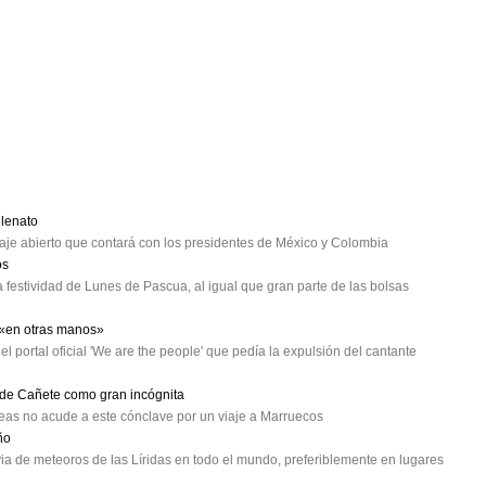
lenato
e abierto que contará con los presidentes de México y Colombia
os
 festividad de Lunes de Pascua, al igual que gran parte de las bolsas
 «en otras manos»
el portal oficial 'We are the people' que pedía la expulsión del cantante
o de Cañete como gran incógnita
opeas no acude a este cónclave por un viaje a Marruecos
ño
ia de meteoros de las Líridas en todo el mundo, preferiblemente en lugares