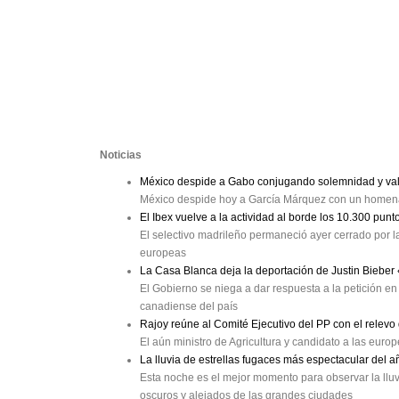
Noticias
México despide a Gabo conjugando solemnidad y val
México despide hoy a García Márquez con un homenaj
El Ibex vuelve a la actividad al borde los 10.300 punt
El selectivo madrileño permaneció ayer cerrado por la
europeas
La Casa Blanca deja la deportación de Justin Bieber
El Gobierno se niega a dar respuesta a la petición en 
canadiense del país
Rajoy reúne al Comité Ejecutivo del PP con el relev
El aún ministro de Agricultura y candidato a las eur
La lluvia de estrellas fugaces más espectacular del a
Esta noche es el mejor momento para observar la lluv
oscuros y alejados de las grandes ciudades