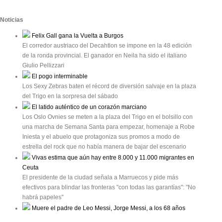
Noticias
Felix Gall gana la Vuelta a Burgos
El corredor austriaco del Decahtlon se impone en la 48 edición
de la ronda provincial. El ganador en Neila ha sido el italiano
Giulio Pellizzari
El pogo interminable
Los Sexy Zebras baten el récord de diversión salvaje en la plaza
del Trigo en la sorpresa del sábado
El latido auténtico de un corazón marciano
Los Oslo Ovnies se meten a la plaza del Trigo en el bolsillo con
una marcha de Semana Santa para empezar, homenaje a Robe
Iniesta y el abuelo que protagoniza sus promos a modo de
estrella del rock que no había manera de bajar del escenario
Vivas estima que aún hay entre 8.000 y 11.000 migrantes en
Ceuta
El presidente de la ciudad señala a Marruecos y pide más
efectivos para blindar las fronteras "con todas las garantías": "No
habrá papeles"
Muere el padre de Leo Messi, Jorge Messi, a los 68 años