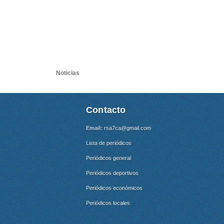
Noticias
Contacto
Email:
rsa7ca@gmail.com
Lista de periódicos
Periódicos general
Periódicos deportivos
Periódicos económicos
Periódicos locales