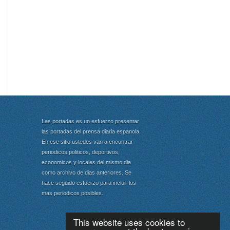
Las portadas es un esfuerzo presentar
las portadas del prensa diaria espanola.
En ese sitio ustedes van a encontrar
periodicos politicos, deportivos,
economicos y locales del mismo dia
como archivo de dias anteriores. Se
hace seguido esfuerzo para incluir los
mas periodicos posibles.
This website uses cookies to