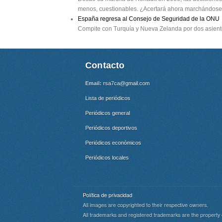
menos, cuestionables. ¿Acertará ahora marchándose 
España regresa al Consejo de Seguridad de la ONU
Compite con Turquía y Nueva Zelanda por dos asient
Contacto
Email:
rsa7ca@gmail.com
Lista de periódicos
Periódicos general
Periódicos deportivos
Periódicos económicos
Periódicos locales
Política de privacidad
All images are copyrighted to their respective owners.
All trademarks and registered trademarks are the property 