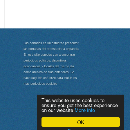
Las portadas es un esfuerzo presentar
las portadas del prensa diaria espanola.
En ese sitio ustedes van a encontrar
periodicos politicos, deportivos,
economicos y locales del mismo dia
como archivo de dias anteriores. Se
hace seguido esfuerzo para incluir los
mas periodicos posibles.
This website uses cookies to
ensure you get the best experience
on our website
More info
Portada
|
Top
OK