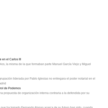
 en el Carlos III
Dios, la misma de la que formaban parte Manuel García Viejo y Miguel
upación liderada por Pablo Iglesias no entregara el poder notarial en el
adrid
ntrol de Podemos
na propuesta de organización interna contraria a la defendida por su
 que ha tomado Fernando Alonso acerca de su futuro han sido, cuando