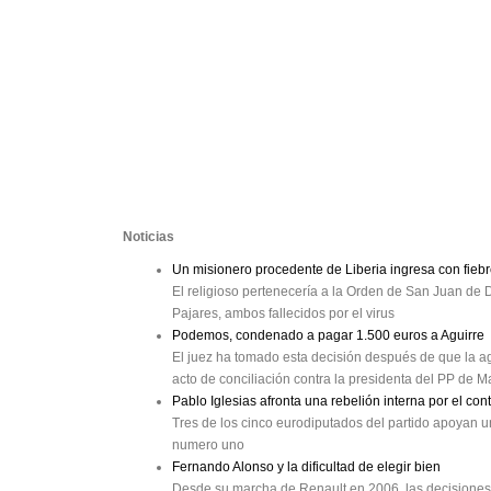
Noticias
Un misionero procedente de Liberia ingresa con fiebre
El religioso pertenecería a la Orden de San Juan de 
Pajares, ambos fallecidos por el virus
Podemos, condenado a pagar 1.500 euros a Aguirre
El juez ha tomado esta decisión después de que la agr
acto de conciliación contra la presidenta del PP de M
Pablo Iglesias afronta una rebelión interna por el co
Tres de los cinco eurodiputados del partido apoyan u
numero uno
Fernando Alonso y la dificultad de elegir bien
Desde su marcha de Renault en 2006, las decisiones