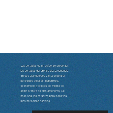
Las portadas es un esfuerzo presentar
las portadas del prensa diaria espanola.
En ese sitio ustedes van a encontrar
periodicos politicos, deportivos,
economicos y locales del mismo dia
como archivo de dias anteriores. Se
hace seguido esfuerzo para incluir los
mas periodicos posibles.