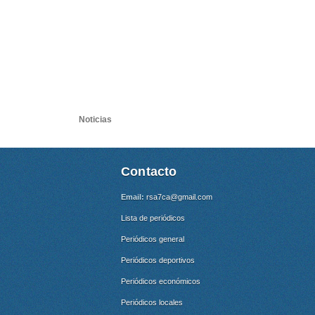
Noticias
Contacto
Email:
rsa7ca@gmail.com
Lista de periódicos
Periódicos general
Periódicos deportivos
Periódicos económicos
Periódicos locales