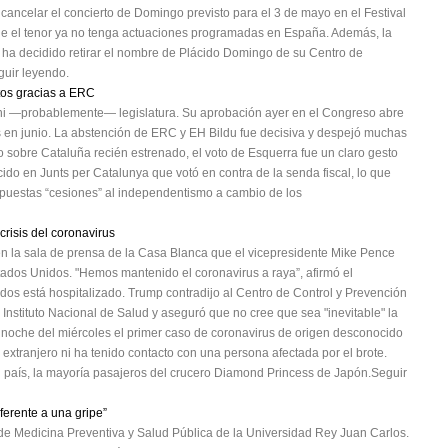
cancelar el concierto de Domingo previsto para el 3 de mayo en el Festival
ue el tenor ya no tenga actuaciones programadas en España. Además, la
ts ha decidido retirar el nombre de Plácido Domingo de su Centro de
uir leyendo.
tos gracias a ERC
 ni —probablemente— legislatura. Su aprobación ayer en el Congreso abre
tas en junio. La abstención de ERC y EH Bildu fue decisiva y despejó muchas
o sobre Cataluña recién estrenado, el voto de Esquerra fue un claro gesto
cido en Junts per Catalunya que votó en contra de la senda fiscal, lo que
upuestas “cesiones” al independentismo a cambio de los
risis del coronavirus
n la sala de prensa de la Casa Blanca que el vicepresidente Mike Pence
Estados Unidos. "Hemos mantenido el coronavirus a raya”, afirmó el
ados está hospitalizado. Trump contradijo al Centro de Control y Prevención
Instituto Nacional de Salud y aseguró que no cree que sea "inevitable" la
a noche del miércoles el primer caso de coronavirus de origen desconocido
al extranjero ni ha tenido contacto con una persona afectada por el brote.
el país, la mayoría pasajeros del crucero Diamond Princess de Japón.Seguir
ferente a una gripe”
 de Medicina Preventiva y Salud Pública de la Universidad Rey Juan Carlos.