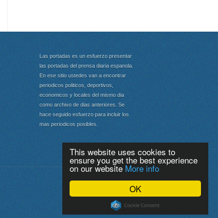
Las portadas es un esfuerzo presentar
las portadas del prensa diaria espanola.
En ese sitio ustedes van a encontrar
periodicos politicos, deportivos,
economicos y locales del mismo dia
como archivo de dias anteriores. Se
hace seguido esfuerzo para incluir los
mas periodicos posibles.
This website uses cookies to
ensure you get the best experience
on our website
More info
Portada
|
Top
OK