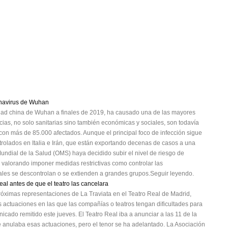
onavirus de Wuhan
dad china de Wuhan a finales de 2019, ha causado una de las mayores
cias, no solo sanitarias sino también económicas y sociales, son todavía
con más de 85.000 afectados. Aunque el principal foco de infección sigue
trolados en Italia e Irán, que están exportando decenas de casos a una
ndial de la Salud (OMS) haya decidido subir el nivel de riesgo de
 valorando imponer medidas restrictivas como controlar las
ales se descontrolan o se extienden a grandes grupos.Seguir leyendo.
al antes de que el teatro las cancelara
róximas representaciones de La Traviata en el Teatro Real de Madrid,
s actuaciones en las que las compañías o teatros tengan dificultades para
ado remitido este jueves. El Teatro Real iba a anunciar a las 11 de la
e anulaba esas actuaciones, pero el tenor se ha adelantado. La Asociación