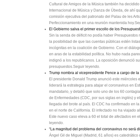
Cultural de Amigos de la Música también ha decidido 
Internacional de Música y Danza de Úbeda, de ahí q
comisión ejecutiva del patronato del Palau de les Ar
Perfeccionamiento en una reunión mantenida hoy.Seg
El Gobierno salva el primer escollo de los Presupues
Sin la senda de déficit no podía haber Presupuestos
la posibilidad de que las cuentas públicas estén lis
incógnitas en la coalición de Gobierno. Con el diálog
en aras de la estabilidad política. No hubo nada pare
indignó a los republicanos. La oposición denunció s
presupuestos.Seguir leyendo.
Trump nombra al vicepresidente Pence a cargo de la c
El presidente Donald Trump anunció este miércoles e
liderará la estrategia para atajar el coronavirus en 
mandatario, y detalló que solo uno de los 60 contagi
de Enfermedades (CDC, por sus siglas en inglés) y el 
llegada del brote al país. El CDC ha confirmado en l
en el norte de California. El infectado no ha viajado 
Este nuevo caso eleva a 60 el total de afectados en 
leyendo.
“La magnitud del problema del coronavirus no será di
Ángel Gil de Miguel (Madrid, 61 años) es catedrático