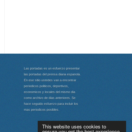
Las portadas es un esfuerzo presentar
las portadas del prensa diaria espanola.
En ese sitio ustedes van a encontrar
periodicos politicos, deportivos,
economicos y locales del mismo dia
como archivo de dias anteriores. Se
hace seguido esfuerzo para incluir los
mas periodicos posibles.
This website uses cookies to
ensure you get the best experience