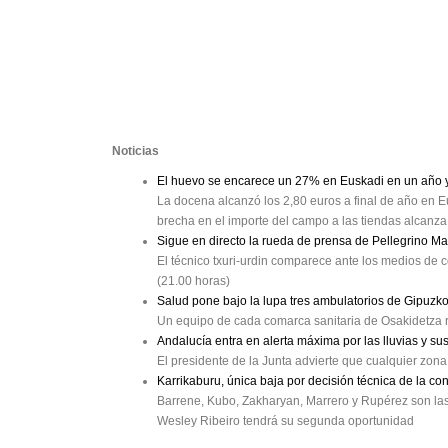
Noticias
El huevo se encarece un 27% en Euskadi en un año y 
La docena alcanzó los 2,80 euros a final de año en Eu
brecha en el importe del campo a las tiendas alcanz
Sigue en directo la rueda de prensa de Pellegrino M
El técnico txuri-urdin comparece ante los medios de c
(21.00 horas)
Salud pone bajo la lupa tres ambulatorios de Gipuzk
Un equipo de cada comarca sanitaria de Osakidetza r
Andalucía entra en alerta máxima por las lluvias y su
El presidente de la Junta advierte que cualquier zon
Karrikaburu, única baja por decisión técnica de la co
Barrene, Kubo, Zakharyan, Marrero y Rupérez son las b
Wesley Ribeiro tendrá su segunda oportunidad