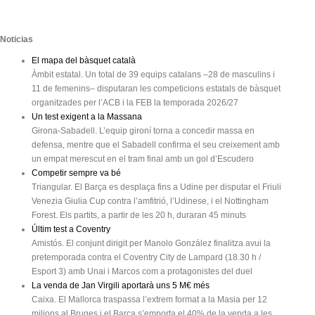
Noticias
El mapa del bàsquet català
Àmbit estatal. Un total de 39 equips catalans –28 de masculins i
11 de femenins– disputaran les competicions estatals de bàsquet
organitzades per l’ACB i la FEB la temporada 2026/27
Un test exigent a la Massana
Girona-Sabadell. L’equip gironí torna a concedir massa en
defensa, mentre que el Sabadell confirma el seu creixement amb
un empat merescut en el tram final amb un gol d’Escudero
Competir sempre va bé
Triangular. El Barça es desplaça fins a Udine per disputar el Friuli
Venezia Giulia Cup contra l’amfitrió, l’Udinese, i el Nottingham
Forest. Els partits, a partir de les 20 h, duraran 45 minuts
Últim test a Coventry
Amistós. El conjunt dirigit per Manolo González finalitza avui la
pretemporada contra el Coventry City de Lampard (18.30 h /
Esport 3) amb Unai i Marcos com a protagonistes del duel
La venda de Jan Virgili aportarà uns 5 M€ més
Caixa. El Mallorca traspassa l’extrem format a la Masia per 12
milions al Bruges i el Barça s’emporta el 40% de la venda a les