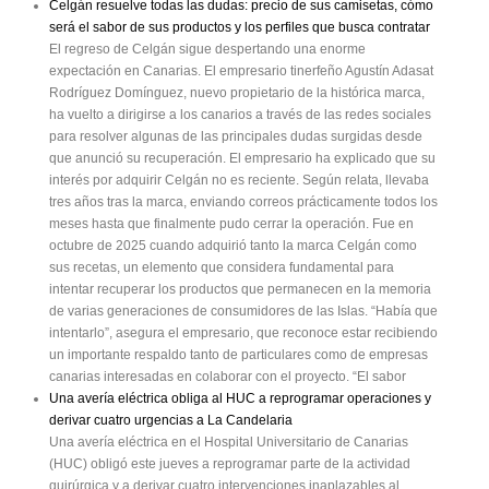
Celgán resuelve todas las dudas: precio de sus camisetas, cómo
será el sabor de sus productos y los perfiles que busca contratar
El regreso de Celgán sigue despertando una enorme
expectación en Canarias. El empresario tinerfeño Agustín Adasat
Rodríguez Domínguez, nuevo propietario de la histórica marca,
ha vuelto a dirigirse a los canarios a través de las redes sociales
para resolver algunas de las principales dudas surgidas desde
que anunció su recuperación. El empresario ha explicado que su
interés por adquirir Celgán no es reciente. Según relata, llevaba
tres años tras la marca, enviando correos prácticamente todos los
meses hasta que finalmente pudo cerrar la operación. Fue en
octubre de 2025 cuando adquirió tanto la marca Celgán como
sus recetas, un elemento que considera fundamental para
intentar recuperar los productos que permanecen en la memoria
de varias generaciones de consumidores de las Islas. “Había que
intentarlo”, asegura el empresario, que reconoce estar recibiendo
un importante respaldo tanto de particulares como de empresas
canarias interesadas en colaborar con el proyecto. “El sabor
Una avería eléctrica obliga al HUC a reprogramar operaciones y
derivar cuatro urgencias a La Candelaria
Una avería eléctrica en el Hospital Universitario de Canarias
(HUC) obligó este jueves a reprogramar parte de la actividad
quirúrgica y a derivar cuatro intervenciones inaplazables al