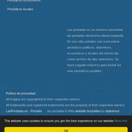
Periódicos económicos
Periódicos locales
Las portadas es un esfuerzo presentar
las portadas del prensa diaria espanola.
En ese sitio ustedes van a encontrar
periodicos politicos, deportivos,
economicos y locales del mismo dia
como archivo de dias anteriores. Se
hace seguido esfuerzo para incluir los
mas periodicos posibles.
Política de privacidad
All images are copyrighted to their respective owners.
All trademarks and registered trademarks are the property of their respective owners.
LasPortadas.es - Portada
las portadas 0.006s
website templates
by
styleshout
This website uses cookies to ensure you get the best experience on our website
More info
Portada
|
Top
OK