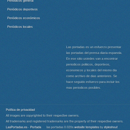
Periódicos general
Periódicos deportivos
Periódicos económicos
Periódicos locales
Las portadas es un esfuerzo presentar
las portadas del prensa diaria espanola.
En ese sitio ustedes van a encontrar
periodicos politicos, deportivos,
economicos y locales del mismo dia
como archivo de dias anteriores. Se
hace seguido esfuerzo para incluir los
mas periodicos posibles.
Política de privacidad
All images are copyrighted to their respective owners.
All trademarks and registered trademarks are the property of their respective owners.
LasPortadas.es - Portada
las portadas 0.020s
website templates
by
styleshout