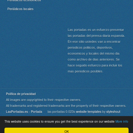
Periódicos económicos
Periódicos locales
Las portadas es un esfuerzo presentar
las portadas del prensa diaria espanola.
En ese sitio ustedes van a encontrar
periodicos politicos, deportivos,
economicos y locales del mismo dia
como archivo de dias anteriores. Se
hace seguido esfuerzo para incluir los
mas periodicos posibles.
Política de privacidad
All images are copyrighted to their respective owners.
All trademarks and registered trademarks are the property of their respective owners.
LasPortadas.es - Portada
las portadas 0.023s
website templates
by
styleshout
This website uses cookies to ensure you get the best experience on our website
More info
Portada
|
Top
OK