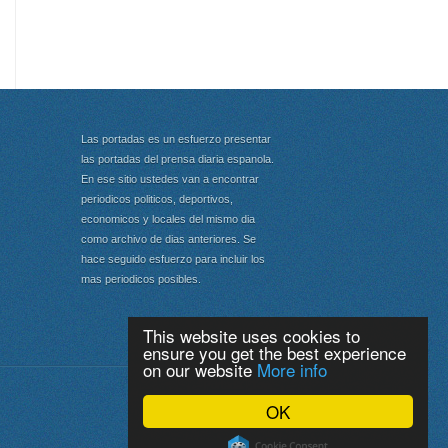
Las portadas es un esfuerzo presentar
las portadas del prensa diaria espanola.
En ese sitio ustedes van a encontrar
periodicos politicos, deportivos,
economicos y locales del mismo dia
como archivo de dias anteriores. Se
hace seguido esfuerzo para incluir los
mas periodicos posibles.
This website uses cookies to
ensure you get the best experience
on our website
More info
Portada
|
Top
OK