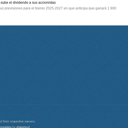
sube el dividendo a sus accionistas
 sus previsiones para el trienio 2025-2027 en que anticipa que ganará 1.900
of their respective owners.
aw
emplates
by
styleshout