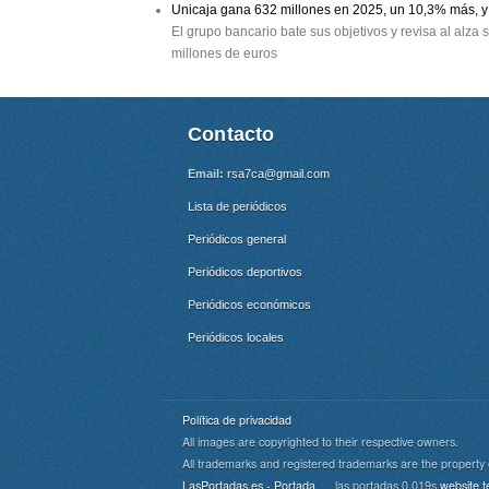
Unicaja gana 632 millones en 2025, un 10,3% más, y 
El grupo bancario bate sus objetivos y revisa al alza
millones de euros
Contacto
Email:
rsa7ca@gmail.com
Lista de periódicos
Periódicos general
Periódicos deportivos
Periódicos económicos
Periódicos locales
Política de privacidad
All images are copyrighted to their respective owners.
All trademarks and registered trademarks are the property 
Cookie Consent plugin for the EU cookie l
LasPortadas.es - Portada
las portadas 0.019s
website t