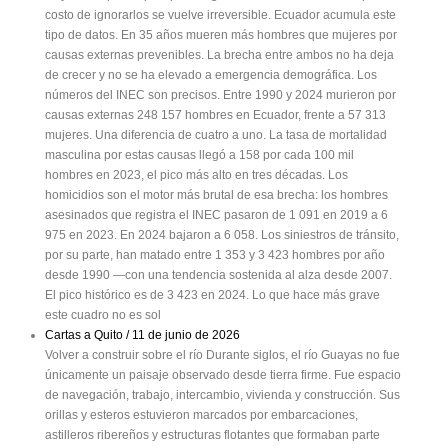
costo de ignorarlos se vuelve irreversible. Ecuador acumula este
tipo de datos. En 35 años mueren más hombres que mujeres por
causas externas prevenibles. La brecha entre ambos no ha deja
de crecer y no se ha elevado a emergencia demográfica. Los
números del INEC son precisos. Entre 1990 y 2024 murieron por
causas externas 248 157 hombres en Ecuador, frente a 57 313
mujeres. Una diferencia de cuatro a uno. La tasa de mortalidad
masculina por estas causas llegó a 158 por cada 100 mil
hombres en 2023, el pico más alto en tres décadas. Los
homicidios son el motor más brutal de esa brecha: los hombres
asesinados que registra el INEC pasaron de 1 091 en 2019 a 6
975 en 2023. En 2024 bajaron a 6 058. Los siniestros de tránsito,
por su parte, han matado entre 1 353 y 3 423 hombres por año
desde 1990 —con una tendencia sostenida al alza desde 2007.
El pico histórico es de 3 423 en 2024. Lo que hace más grave
este cuadro no es sol
Cartas a Quito / 11 de junio de 2026
Volver a construir sobre el río Durante siglos, el río Guayas no fue
únicamente un paisaje observado desde tierra firme. Fue espacio
de navegación, trabajo, intercambio, vivienda y construcción. Sus
orillas y esteros estuvieron marcados por embarcaciones,
astilleros ribereños y estructuras flotantes que formaban parte