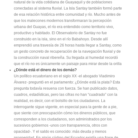
natural de la vida cotidiana de Guayaquil y de poblaciones
conectadas al sistema fluvial. La Isla Santay también formó parte
de esa relación histórica entre comunidad y río. Mucho antes de
que los malecones modernos transformaran la percepción
urbana del Guayas, el río era entendido como territorio vivo,
productivo y habitado. El Observatorio de Santay no fue
construido en la isla, sino en el río Babahoyo. Desde allí
emprendió una travesía de 26 horas hasta llegar a Santay, como
un gesto concreto de recuperación de la navegación fluvial y de
la construcción naval ribereña. Su llegada al humedal recordó
que el río no es únicamente un paisaje para mirar desde la orilla
¿Dónde está el dinero de los demás?
Un político ecuatoriano en el siglo XX -el abogado Vladimiro
Álvarez- preguntó en el parlamento: ¿Dónde está la plata? Esta
pregunta todavía resuena con fuerza. Se han publicado datos,
cuadros, estadísticas, pero las cifras no han “cuadrado” con la
realidad, es decir, con el bolsillo de los ciudadanos. La
interrogante sigue vigente, en especial para la gente de a pie,
que siente con preocupación cómo los dineros públicos, que
corresponden a los ciudadanos, son administrados por los
sucesivos gobiernos -unos con transparencia, otros con
opacidad-. Y el saldo es conocido: más deuda y menos
prosperidad. En algún código del Ecuador existía una frase de