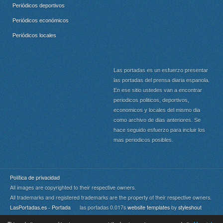
Periódicos deportivos
Periódicos económicos
Periódicos locales
Las portadas es un esfuerzo presentar
las portadas del prensa diaria espanola.
En ese sitio ustedes van a encontrar
periodicos politicos, deportivos,
economicos y locales del mismo dia
como archivo de dias anteriores. Se
hace seguido esfuerzo para incluir los
mas periodicos posibles.
Política de privacidad
All images are copyrighted to their respective owners.
All trademarks and registered trademarks are the property of their respective owners.
LasPortadas.es - Portada
las portadas 0.017s
website templates
by
styleshout