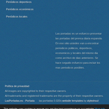
Periódicos deportivos
Periódicos económicos
Periódicos locales
Las portadas es un esfuerzo presentar
las portadas del prensa diaria espanola.
En ese sitio ustedes van a encontrar
periodicos politicos, deportivos,
economicos y locales del mismo dia
como archivo de dias anteriores. Se
hace seguido esfuerzo para incluir los
mas periodicos posibles.
Política de privacidad
All images are copyrighted to their respective owners.
All trademarks and registered trademarks are the property of their respective owners.
LasPortadas.es - Portada
las portadas 0.020s
website templates
by
styleshout
This website uses cookies to ensure you get the best experience on our website
More info