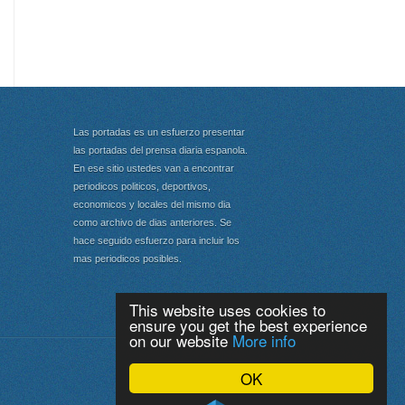
Las portadas es un esfuerzo presentar
las portadas del prensa diaria espanola.
En ese sitio ustedes van a encontrar
periodicos politicos, deportivos,
economicos y locales del mismo dia
como archivo de dias anteriores. Se
hace seguido esfuerzo para incluir los
mas periodicos posibles.
This website uses cookies to
ensure you get the best experience
on our website
More info
Portada
|
Top
OK