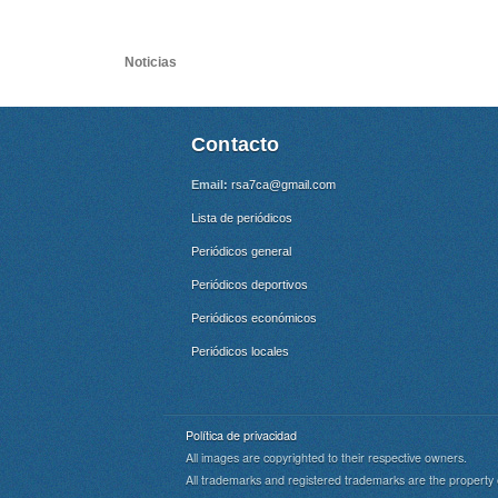
Noticias
Contacto
Email:
rsa7ca@gmail.com
Lista de periódicos
Periódicos general
Periódicos deportivos
Periódicos económicos
Periódicos locales
Política de privacidad
All images are copyrighted to their respective owners.
All trademarks and registered trademarks are the property 