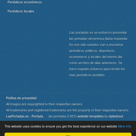
Periódicos económicos
Periódicos locales
Las portadas es un esfuerzo presentar
las portadas del prensa diaria espanola.
En ese sitio ustedes van a encontrar
periodicos politicos, deportivos,
economicos y locales del mismo dia
como archivo de dias anteriores. Se
hace seguido esfuerzo para incluir los
mas periodicos posibles.
Política de privacidad
All images are copyrighted to their respective owners.
All trademarks and registered trademarks are the property of their respective owners.
LasPortadas.es - Portada
las portadas 0.007s
website templates
by
styleshout
This website uses cookies to ensure you get the best experience on our website
More info
Portada
|
Top