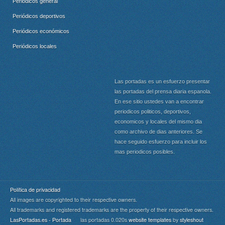
Periódicos general
Periódicos deportivos
Periódicos económicos
Periódicos locales
Las portadas es un esfuerzo presentar
las portadas del prensa diaria espanola.
En ese sitio ustedes van a encontrar
periodicos politicos, deportivos,
economicos y locales del mismo dia
como archivo de dias anteriores. Se
hace seguido esfuerzo para incluir los
mas periodicos posibles.
Política de privacidad
All images are copyrighted to their respective owners.
All trademarks and registered trademarks are the property of their respective owners.
LasPortadas.es - Portada
las portadas 0.020s
website templates
by
styleshout