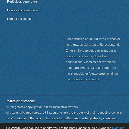
Periódicos deportivos
Periódicos económicos
Periódicos locales
Las portadas es un esfuerzo presentar
las portadas del prensa diaria espanola.
En ese sitio ustedes van a encontrar
periodicos politicos, deportivos,
economicos y locales del mismo dia
como archivo de dias anteriores. Se
hace seguido esfuerzo para incluir los
mas periodicos posibles.
Política de privacidad
All images are copyrighted to their respective owners.
All trademarks and registered trademarks are the property of their respective owners.
LasPortadas.es - Portada
las portadas 0.002s
website templates
by
styleshout
This website uses cookies to ensure you get the best experience on our website
More info