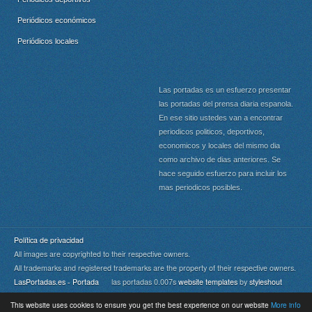
Periódicos económicos
Periódicos locales
Las portadas es un esfuerzo presentar
las portadas del prensa diaria espanola.
En ese sitio ustedes van a encontrar
periodicos politicos, deportivos,
economicos y locales del mismo dia
como archivo de dias anteriores. Se
hace seguido esfuerzo para incluir los
mas periodicos posibles.
Política de privacidad
All images are copyrighted to their respective owners.
All trademarks and registered trademarks are the property of their respective owners.
LasPortadas.es - Portada
las portadas 0.007s
website templates
by
styleshout
This website uses cookies to ensure you get the best experience on our website
More info