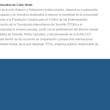
educativa de Cabo Verde
ar de Acción Exterior y Relaciones Institucionales, refuerza su cooperación
 guaguas y un microbús destinados a mejorar la movilidad de la comunidad
 junto a la Fundación Canaria para el Control de las Enfermedades
ción de la Transportes Interurbanos de Tenerife (TITSA) y el
ealizada la semana pasada, contó con la participación del director insular
Cabildo de Tenerife, Pedro González, y del presidente de la FUNCCET,
ada dentro de las acciones de cooperación y proyección internacional
ilidad Insular, de la que depende TITSA, empresa pública responsable de