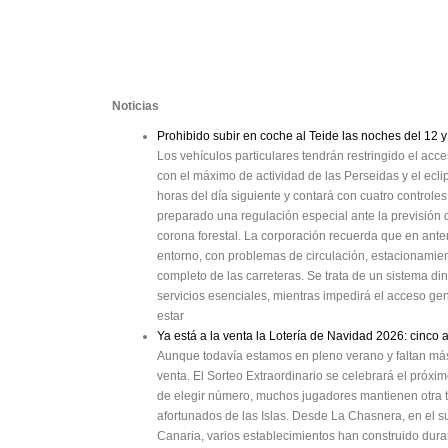
Noticias
Prohibido subir en coche al Teide las noches del 12 y
Los vehículos particulares tendrán restringido el acc
con el máximo de actividad de las Perseidas y el eclip
horas del día siguiente y contará con cuatro controles
preparado una regulación especial ante la previsión d
corona forestal. La corporación recuerda que en ante
entorno, con problemas de circulación, estacionamie
completo de las carreteras. Se trata de un sistema di
servicios esenciales, mientras impedirá el acceso gen
estar
Ya está a la venta la Lotería de Navidad 2026: cinco
Aunque todavía estamos en pleno verano y faltan más
venta. El Sorteo Extraordinario se celebrará el pró
de elegir número, muchos jugadores mantienen otra t
afortunados de las Islas. Desde La Chasnera, en el su
Canaria, varios establecimientos han construido dur