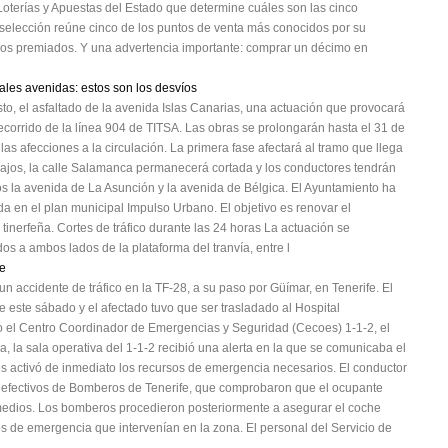
e Loterías y Apuestas del Estado que determine cuáles son las cinco
 selección reúne cinco de los puntos de venta más conocidos por su
e los premiados. Y una advertencia importante: comprar un décimo en
ales avenidas: estos son los desvíos
sto, el asfaltado de la avenida Islas Canarias, una actuación que provocará
recorrido de la línea 904 de TITSA. Las obras se prolongarán hasta el 31 de
 las afecciones a la circulación. La primera fase afectará al tramo que llega
bajos, la calle Salamanca permanecerá cortada y los conductores tendrán
ellos la avenida de La Asunción y la avenida de Bélgica. El Ayuntamiento ha
a en el plan municipal Impulso Urbano. El objetivo es renovar el
 tinerfeña. Cortes de tráfico durante las 24 horas La actuación se
os a ambos lados de la plataforma del tranvía, entre l
ie
n accidente de tráfico en la TF-28, a su paso por Güímar, en Tenerife. El
e este sábado y el afectado tuvo que ser trasladado al Hospital
o el Centro Coordinador de Emergencias y Seguridad (Cecoes) 1-1-2, el
a, la sala operativa del 1-1-2 recibió una alerta en la que se comunicaba el
es activó de inmediato los recursos de emergencia necesarios. El conductor
on efectivos de Bomberos de Tenerife, que comprobaron que el ocupante
 medios. Los bomberos procedieron posteriormente a asegurar el coche
os de emergencia que intervenían en la zona. El personal del Servicio de