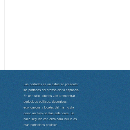
Las portadas es un esfuerzo presentar
las portadas del prensa diaria espanola.
En ese sitio ustedes van a encontrar
periodicos politicos, deportivos,
economicos y locales del mismo dia
como archivo de dias anteriores. Se
hace seguido esfuerzo para incluir los
mas periodicos posibles.