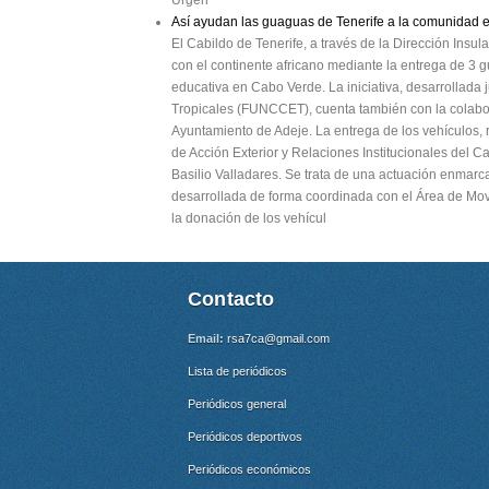
Urgen
Así ayudan las guaguas de Tenerife a la comunidad 
El Cabildo de Tenerife, a través de la Dirección Insul
con el continente africano mediante la entrega de 3
educativa en Cabo Verde. La iniciativa, desarrollada
Tropicales (FUNCCET), cuenta también con la colabora
Ayuntamiento de Adeje. La entrega de los vehículos, r
de Acción Exterior y Relaciones Institucionales del 
Basilio Valladares. Se trata de una actuación enmarc
desarrollada de forma coordinada con el Área de Mov
la donación de los vehícul
Contacto
Email:
rsa7ca@gmail.com
Lista de periódicos
Periódicos general
Periódicos deportivos
Periódicos económicos