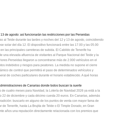
 13 de agosto: así funcionarán las restricciones por las Perseidas
eso al Teide durante las tardes y noches del 12 y 13 de agosto, coincidiendo
se solar del día 12. El dispositivo funcionará entre las 17.00 y las 05.00
 en las principales carreteras de subida. El Cabildo de Tenerife ha
e una elevada afluencia de visitantes al Parque Nacional del Teide y la
riores Perseidas llegaron a concentrarse más de 2.000 vehículos en el
ntos indebidos y riesgos para peatones. La medida no supone el cierre
námico de control que permitirá el paso de determinados vehículos y
eral de coches particulares durante el horario establecido. A qué horas
 administraciones de Canarias donde todos buscan la suerte
 de cuatro meses para Navidad, la Lotería de Navidad 2026 ya está a la
ximo 22 de diciembre y cada décimo cuesta 20 euros. En Canarias, además
radición: buscarlo en alguno de los puntos de venta con mayor fama de
r de Tenerife, hasta La Brujita de Telde o El Timple Dorado, en Gran
ante años una reputación directamente relacionada con los premios que