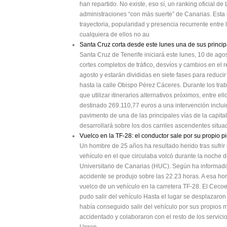
han repartido. No existe, eso sí, un ranking oficial d
administraciones “con más suerte” de Canarias. Esta
trayectoria, popularidad y presencia recurrente entr
cualquiera de ellos no au
Santa Cruz corta desde este lunes una de sus princip
Santa Cruz de Tenerife iniciará este lunes, 10 de ago
cortes completos de tráfico, desvíos y cambios en el 
agosto y estarán divididas en siete fases para reducir
hasta la calle Obispo Pérez Cáceres. Durante los tra
que utilizar itinerarios alternativos próximos, entre 
destinado 269.110,77 euros a una intervención incluid
pavimento de una de las principales vías de la capital
desarrollará sobre los dos carriles ascendentes situad
Vuelco en la TF-28: el conductor sale por su propio p
Un hombre de 25 años ha resultado herido tras sufrir u
vehículo en el que circulaba volcó durante la noche d
Universitario de Canarias (HUC). Según ha informad
accidente se produjo sobre las 22.23 horas. A esa hor
vuelco de un vehículo en la carretera TF-28. El Ceco
pudo salir del vehículo Hasta el lugar se desplazar
había conseguido salir del vehículo por sus propios
accidentado y colaboraron con el resto de los servici