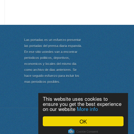
Las portadas es un esfuerzo presentar
las portadas del prensa diaria espanola.
En ese sitio ustedes van a encontrar
periodicos politicos, deportivos,
economicos y locales del mismo dia
como archivo de dias anteriores. Se
hace seguido esfuerzo para incluir los
mas periodicos posibles.
This website uses cookies to
ensure you get the best experience
on our website
More info
Portada
|
Top
OK