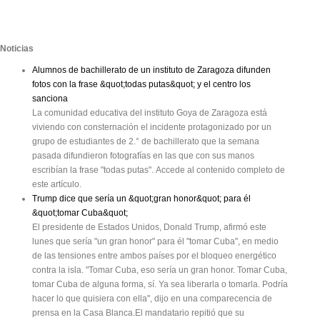
Noticias
Alumnos de bachillerato de un instituto de Zaragoza difunden
fotos con la frase &quot;todas putas&quot; y el centro los
sanciona
La comunidad educativa del instituto Goya de Zaragoza está
viviendo con consternación el incidente protagonizado por un
grupo de estudiantes de 2.° de bachillerato que la semana
pasada difundieron fotografías en las que con sus manos
escribían la frase "todas putas". Accede al contenido completo de
este artículo.
Trump dice que sería un &quot;gran honor&quot; para él
&quot;tomar Cuba&quot;
El presidente de Estados Unidos, Donald Trump, afirmó este
lunes que sería "un gran honor" para él "tomar Cuba", en medio
de las tensiones entre ambos países por el bloqueo energético
contra la isla. "Tomar Cuba, eso sería un gran honor. Tomar Cuba,
tomar Cuba de alguna forma, sí. Ya sea liberarla o tomarla. Podría
hacer lo que quisiera con ella", dijo en una comparecencia de
prensa en la Casa Blanca.El mandatario repitió que su