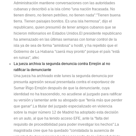
Administración mantiene conversaciones con las autoridades
cubanas y describió a la isla cómo "una nación fracasada. No
tienen dinero, no tienen petróleo, no tienen nada"."Tienen buena
tierra. Tienen paisajes bonitos. Es una isla hermosa", dijo el
republicano, quien presumió de tener amigos cubanos que se
hicieron millonarios en Estados Unidos.El presidente republicano
ha amenazado en las últimas semanas con tomar control de la
isla ya de sea de forma "amistosa" u hostil, y ha repetido que el
Gobierno de La Habana "caerá muy pronto" porque el país "está
en ruinas", afec
La jueza archiva la segunda denuncia contra Errejón al no
ratificar la denunciante
Una jueza ha archivado este lunes la segunda denuncia por
presunta agresión sexual presentada contra el exportavoz de
Sumar Íñigo Errejón después de que la denunciante, cuya
identidad no ha trascendido, no acudiese al juzgado para ratificar
su versión y lamentar ante su abogado que "tenía más que perder
que ganar".La titular del juzgado especializado en violencia
sobre la mujer número 12 de Madrid ha adoptado esta decisión
en un auto, al que ha tenido acceso EFE, ante la "falta del
requisito de procedibilidad para poder investigar los hechos".La
magistrada cree que ha quedado "constatada la ausencia de