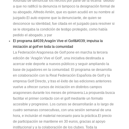
voluntad de denunciar los hechos por parte de la víctima" debido
a que no ratificó la denuncia ni tampoco la designación formal de
su abogado, Alfredo Arrién, que es quien acudió en su nombre al
juzgado.El auto expone que la denunciante, de quien se
desconoce su identidad, fue citada en el juzgado para resolver si
se le otorgaba la condición de testigo protegido, como había
pedido el abogado, y par
El programa &#039;Aragón Vive el Golf&#039; impulsa la
iniciación al golf en toda la comunidad
La Federación Aragonesa de Golf pone en marcha la tercera
edición de ‘Aragón Vive el Golf’, una iniciativa destinada a
acercar este deporte a nuevos públicos y seguir ampliando la
base de jugadores en la comunidad. El programa se desarrolla
en colaboración con la Real Federación Española de Golf y la
empresa Golf Directo, y tras el éxito de las ediciones anteriores
vuelve a ofrecer cursos de iniciación en distintos campos
aragoneses durante los meses de primavera.La propuesta busca
facilitar el primer contacto con el golf mediante un formato
accesible y progresivo. Los cursos se desarrollarán a lo largo de
cuatro semanas consecutivas, con una sesión semanal de una
hora, e incluirán el material necesario para la práctica.El precio
de participación se mantiene en 30 euros, gracias al apoyo
institucional y a la colaboración de los clubes. Toda la