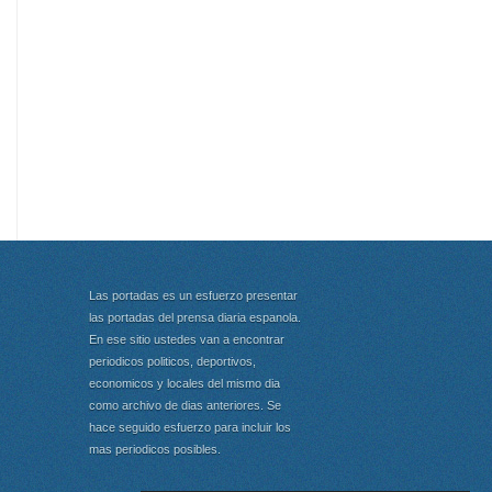
Las portadas es un esfuerzo presentar
las portadas del prensa diaria espanola.
En ese sitio ustedes van a encontrar
periodicos politicos, deportivos,
economicos y locales del mismo dia
como archivo de dias anteriores. Se
hace seguido esfuerzo para incluir los
mas periodicos posibles.