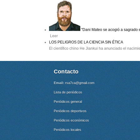
"Dani Mateo se acogió a sagrado e
Leer
LOS PELIGROS DE LA CIENCIA SIN ÉTICA
El científico chino He Jiankui ha anunciado el nacim
Contacto
Email:
rsa7ca@gmail.com
Lista de periódicos
Periódicos general
Periódicos deportivos
Periódicos económicos
Periódicos locales