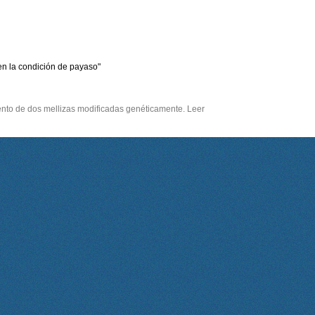
n la condición de payaso"
iento de dos mellizas modificadas genéticamente. Leer