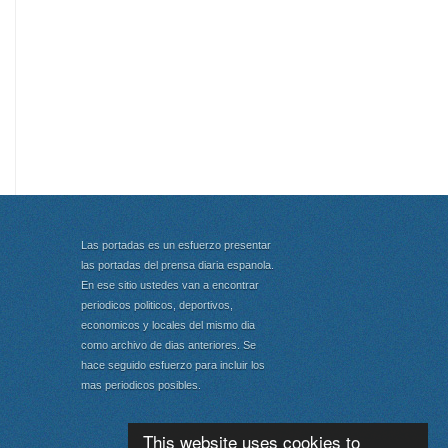
Las portadas es un esfuerzo presentar
las portadas del prensa diaria espanola.
En ese sitio ustedes van a encontrar
periodicos politicos, deportivos,
economicos y locales del mismo dia
como archivo de dias anteriores. Se
hace seguido esfuerzo para incluir los
mas periodicos posibles.
This website uses cookies to