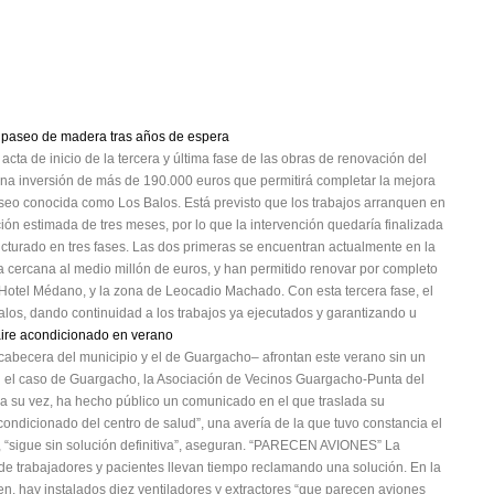
el paseo de madera tras años de espera
cta de inicio de la tercera y última fase de las obras de renovación del
a inversión de más de 190.000 euros que permitirá completar la mejora
paseo conocida como Los Balos. Está previsto que los trabajos arranquen en
n estimada de tres meses, por lo que la intervención quedaría finalizada
ucturado en tres fases. Las dos primeras se encuentran actualmente en la
ta cercana al medio millón de euros, y han permitido renovar por completo
l Hotel Médano, y la zona de Leocadio Machado. Con esta tercera fase, el
los, dando continuidad a los trabajos ya ejecutados y garantizando u
aire acondicionado en verano
cabecera del municipio y el de Guargacho– afrontan este verano sin un
n el caso de Guargacho, la Asociación de Vecinos Guargacho-Punta del
 a su vez, ha hecho público un comunicado en el que traslada su
ondicionado del centro de salud”, una avería de la que tuvo constancia el
 “sigue sin solución definitiva”, aseguran. “PARECEN AVIONES” La
nde trabajadores y pacientes llevan tiempo reclamando una solución. En la
, hay instalados diez ventiladores y extractores “que parecen aviones