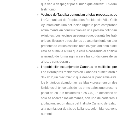
que van a despegar por el ruido que emiten”. En Admini
testimonio
Vecinos de Tabaiba denuncian grietas provocadas po
La Comunidad de Propietarios Residencial Villa Colin
Ayuntamiento una actuación urgente para comprobar si
actualmente en construcción en una parcela colindant
exigibles. Los vecinos aseguran que, durante los tr
grietas, fisuras y otros signos de asentamiento en 
presentado varios escritos ante el Ayuntamiento pidi
esto se suma la altura que está alcanzando el edifici
alterando de forma significativa las condiciones de v
años, y consideran q
La población extranjera de Canarias se multiplica por
Los extranjeros residentes en Canarias aumentaron e
342.612, un crecimiento que desde la pandemia está
los británicos abandonan las Islas y presentan un d
Unido es el único país de los principales que presen
pasar de 28.995 residentes a 25.740, un descenso del
solo se acercan los alemanes, con uno de cada tres.
jubilación, según datos del Instituto Canario de Estad
a la quinta, por detrás de italianos, colombianos, ve
aument