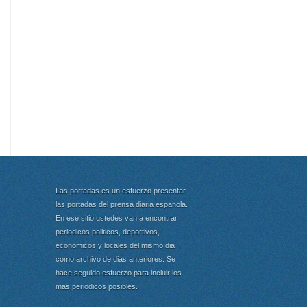
Las portadas es un esfuerzo presentar
las portadas del prensa diaria espanola.
En ese sitio ustedes van a encontrar
periodicos politicos, deportivos,
economicos y locales del mismo dia
como archivo de dias anteriores. Se
hace seguido esfuerzo para incluir los
mas periodicos posibles.