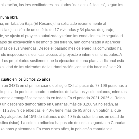
stración, los tres ventiladores instalados “no son suficientes”, según los
r una obra
a, en Tabaiba Baja (El Rosario), ha solicitado recientemente al
 la ejecución de un edificio de 17 viviendas y 34 plazas de garaje,
e, se ajusta al proyecto autorizado y reúne las condiciones de seguridad
abajos de excavación y desmonte del terreno, han comenzado a aparecer
algunas de sus viviendas. Desde el pasado mes de enero, la comunidad ha
endo inspecciones técnicas, acceso al proyecto e informes municipales. A
o. Los propietarios sostienen que la ejecución de una planta adicional está
isibilidad de las viviendas de la urbanización, construida hace más de 20
 cuatro en los últimos 25 años
n un 343% en el primer cuarto del siglo XXI, al pasar de 77.196 personas a
 impulsado por los empadronamientos de italianos y colombianos, mientras
escenso demográfico sostenido en todas. En el periodo 2021-2025 el Reino
ta un descenso demográfico en Canarias, más de 3.200 ya no están, al
 11,23%. Y de ellos casi el 40% tiene más de 65 años, un patrón al que
 Muy alejados del 15% de italianos o del 4,3% de colombianos en edad de
ística (Istac). La colonia británica ha pasado de ser la segunda en Canarias
nezolanos y alemanes. En esos cinco años, la población canaria total