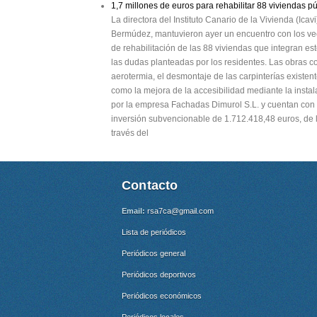
1,7 millones de euros para rehabilitar 88 viviendas pú
La directora del Instituto Canario de la Vivienda (Ica
Bermúdez, mantuvieron ayer un encuentro con los vec
de rehabilitación de las 88 viviendas que integran est
las dudas planteadas por los residentes. Las obras co
aerotermia, el desmontaje de las carpinterías existen
como la mejora de la accesibilidad mediante la insta
por la empresa Fachadas Dimurol S.L. y cuentan con
inversión subvencionable de 1.712.418,48 euros, de 
través del
Contacto
Email:
rsa7ca@gmail.com
Lista de periódicos
Periódicos general
Periódicos deportivos
Periódicos económicos