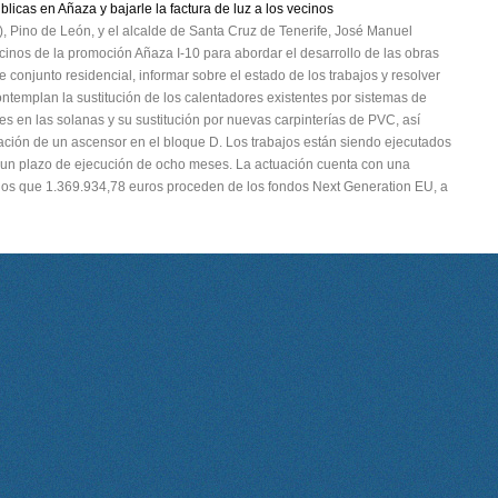
blicas en Añaza y bajarle la factura de luz a los vecinos
vi), Pino de León, y el alcalde de Santa Cruz de Tenerife, José Manuel
inos de la promoción Añaza I-10 para abordar el desarrollo de las obras
e conjunto residencial, informar sobre el estado de los trabajos y resolver
ntemplan la sustitución de los calentadores existentes por sistemas de
tes en las solanas y su sustitución por nuevas carpinterías de PVC, así
lación de un ascensor en el bloque D. Los trabajos están siendo ejecutados
 un plazo de ejecución de ocho meses. La actuación cuenta con una
los que 1.369.934,78 euros proceden de los fondos Next Generation EU, a