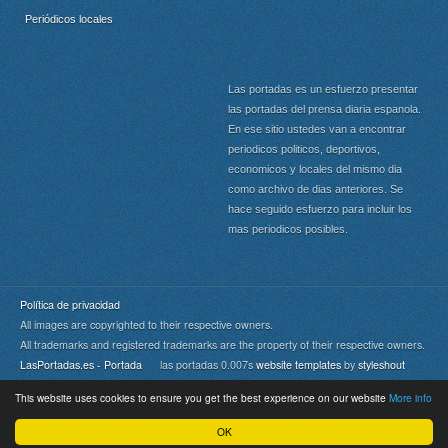
Periódicos locales
Las portadas es un esfuerzo presentar
las portadas del prensa diaria espanola.
En ese sitio ustedes van a encontrar
periodicos politicos, deportivos,
economicos y locales del mismo dia
como archivo de dias anteriores. Se
hace seguido esfuerzo para incluir los
mas periodicos posibles.
Política de privacidad
All images are copyrighted to their respective owners.
All trademarks and registered trademarks are the property of their respective owners.
LasPortadas.es - Portada
las portadas 0.007s
website templates
by
styleshout
This website uses cookies to ensure you get the best experience on our website
More info
Portada
|
Top
OK