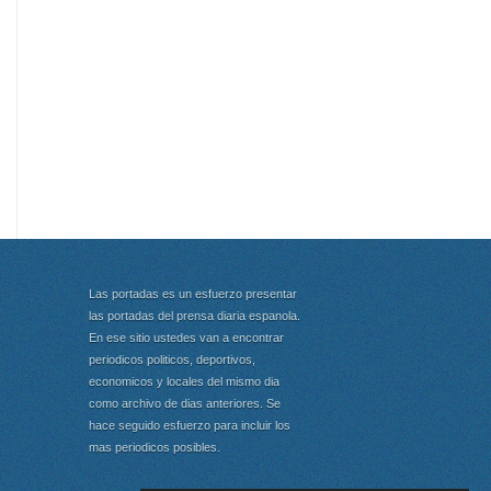
Las portadas es un esfuerzo presentar
las portadas del prensa diaria espanola.
En ese sitio ustedes van a encontrar
periodicos politicos, deportivos,
economicos y locales del mismo dia
como archivo de dias anteriores. Se
hace seguido esfuerzo para incluir los
mas periodicos posibles.