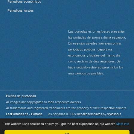
Periódicos económicos
Periódicos locales
Las portadas es un esfuerzo presentar
las portadas del prensa diaria espanola.
En ese sitio ustedes van a encontrar
periodicos politicos, deportivos,
economicos y locales del mismo dia
como archivo de dias anteriores. Se
hace seguido esfuerzo para incluir los
mas periodicos posibles.
Política de privacidad
All images are copyrighted to their respective owners.
All trademarks and registered trademarks are the property of their respective owners.
LasPortadas.es - Portada
las portadas 0.006s
website templates
by
styleshout
This website uses cookies to ensure you get the best experience on our website
More info
Portada
|
Top
OK