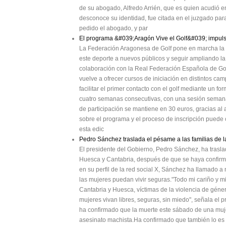
de su abogado, Alfredo Arrién, que es quien acudió 
desconoce su identidad, fue citada en el juzgado para
pedido el abogado, y par
El programa &#039;Aragón Vive el Golf&#039; impulsa 
La Federación Aragonesa de Golf pone en marcha la te
este deporte a nuevos públicos y seguir ampliando l
colaboración con la Real Federación Española de Golf 
vuelve a ofrecer cursos de iniciación en distintos 
facilitar el primer contacto con el golf mediante un fo
cuatro semanas consecutivas, con una sesión semanal 
de participación se mantiene en 30 euros, gracias al a
sobre el programa y el proceso de inscripción puede co
esta edic
Pedro Sánchez traslada el pésame a las familias de 
El presidente del Gobierno, Pedro Sánchez, ha trasl
Huesca y Cantabria, después de que se haya confirm
en su perfil de la red social X, Sánchez ha llamado a 
las mujeres puedan vivir seguras."Todo mi cariño y 
Cantabria y Huesca, víctimas de la violencia de géne
mujeres vivan libres, seguras, sin miedo", señala el 
ha confirmado que la muerte este sábado de una muj
asesinato machista.Ha confirmado que también lo es