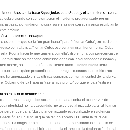
ifunden fotos con la frase &quot;todas putas&quot; y el centro los sanciona
za está viviendo con consternación el incidente protagonizado por un
emana pasada difundieron fotografías en las que con sus manos escribían la
ste artículo.
a él &quot;tomar Cuba&quot;
ó este lunes que sería "un gran honor" para él "tomar Cuba", en medio de
gético contra la isla. "Tomar Cuba, eso sería un gran honor. Tomar Cuba,
marla. Podría hacer lo que quisiera con ella", dijo en una comparecencia de
su Administración mantiene conversaciones con las autoridades cubanas y
enen dinero, no tienen petróleo, no tienen nada"."Tienen buena tierra.
el republicano, quien presumió de tener amigos cubanos que se hicieron
cano ha amenazado en las últimas semanas con tomar control de la isla ya
ue el Gobierno de La Habana "caerá muy pronto" porque el país "está en
l no ratificar la denunciante
ia por presunta agresión sexual presentada contra el exportavoz de
uya identidad no ha trascendido, no acudiese al juzgado para ratificar su
e perder que ganar".La titular del juzgado especializado en violencia
decisión en un auto, al que ha tenido acceso EFE, ante la "falta del
s hechos".La magistrada cree que ha quedado "constatada la ausencia de
ima" debido a que no ratificó la denuncia ni tampoco la designación formal