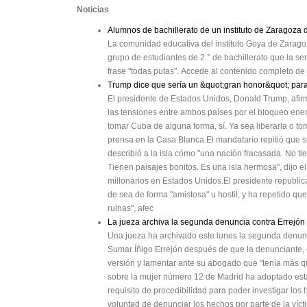
Noticias
Alumnos de bachillerato de un instituto de Zaragoza d
La comunidad educativa del instituto Goya de Zarago
grupo de estudiantes de 2.° de bachillerato que la s
frase "todas putas". Accede al contenido completo de e
Trump dice que sería un &quot;gran honor&quot; par
El presidente de Estados Unidos, Donald Trump, afirm
las tensiones entre ambos países por el bloqueo ener
tomar Cuba de alguna forma, sí. Ya sea liberarla o to
prensa en la Casa Blanca.El mandatario repitió que 
describió a la isla cómo "una nación fracasada. No ti
Tienen paisajes bonitos. Es una isla hermosa", dijo 
millonarios en Estados Unidos.El presidente republi
de sea de forma "amistosa" u hostil, y ha repetido q
ruinas", afec
La jueza archiva la segunda denuncia contra Errejón a
Una jueza ha archivado este lunes la segunda denunc
Sumar Íñigo Errejón después de que la denunciante, c
versión y lamentar ante su abogado que "tenía más qu
sobre la mujer número 12 de Madrid ha adoptado esta 
requisito de procedibilidad para poder investigar lo
voluntad de denunciar los hechos por parte de la víct