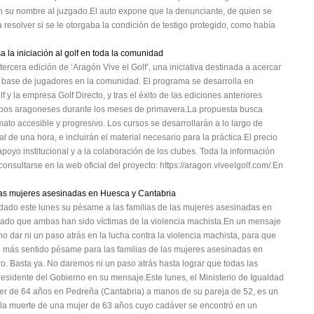
en su nombre al juzgado.El auto expone que la denunciante, de quien se
 resolver si se le otorgaba la condición de testigo protegido, como había
la iniciación al golf en toda la comunidad
rcera edición de ‘Aragón Vive el Golf’, una iniciativa destinada a acercar
a base de jugadores en la comunidad. El programa se desarrolla en
y la empresa Golf Directo, y tras el éxito de las ediciones anteriores
campos aragoneses durante los meses de primavera.La propuesta busca
rmato accesible y progresivo. Los cursos se desarrollarán a lo largo de
de una hora, e incluirán el material necesario para la práctica.El precio
poyo institucional y a la colaboración de los clubes. Toda la información
nsultarse en la web oficial del proyecto: https://aragon.viveelgolf.com/.En
las mujeres asesinadas en Huesca y Cantabria
adado este lunes su pésame a las familias de las mujeres asesinadas en
ado que ambas han sido víctimas de la violencia machista.En un mensaje
no dar ni un paso atrás en la lucha contra la violencia machista, para que
mi más sentido pésame para las familias de las mujeres asesinadas en
ro. Basta ya. No daremos ni un paso atrás hasta lograr que todas las
presidente del Gobierno en su mensaje.Este lunes, el Ministerio de Igualdad
er de 64 años en Pedreña (Cantabria) a manos de su pareja de 52, es un
 la muerte de una mujer de 63 años cuyo cadáver se encontró en un