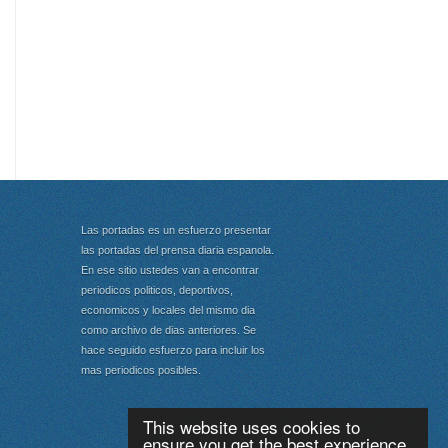
Las portadas es un esfuerzo presentar
las portadas del prensa diaria espanola.
En ese sitio ustedes van a encontrar
periodicos politicos, deportivos,
economicos y locales del mismo dia
como archivo de dias anteriores. Se
hace seguido esfuerzo para incluir los
mas periodicos posibles.
This website uses cookies to
ensure you get the best experience