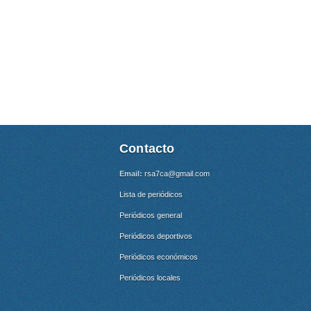
Contacto
Email:
rsa7ca@gmail.com
Lista de periódicos
Periódicos general
Periódicos deportivos
Periódicos económicos
Periódicos locales