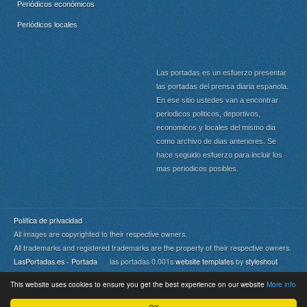
Periódicos económicos
Periódicos locales
Las portadas es un esfuerzo presentar
las portadas del prensa diaria espanola.
En ese sitio ustedes van a encontrar
periodicos politicos, deportivos,
economicos y locales del mismo dia
como archivo de dias anteriores. Se
hace seguido esfuerzo para incluir los
mas periodicos posibles.
Política de privacidad
All images are copyrighted to their respective owners.
All trademarks and registered trademarks are the property of their respective owners.
LasPortadas.es - Portada
las portadas 0.001s
website templates
by
styleshout
This website uses cookies to ensure you get the best experience on our website
More info
Portada
|
Top