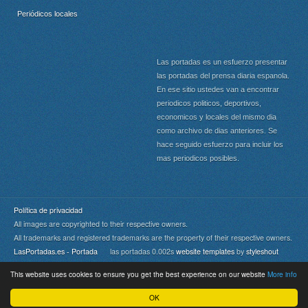
Periódicos locales
Las portadas es un esfuerzo presentar
las portadas del prensa diaria espanola.
En ese sitio ustedes van a encontrar
periodicos politicos, deportivos,
economicos y locales del mismo dia
como archivo de dias anteriores. Se
hace seguido esfuerzo para incluir los
mas periodicos posibles.
Política de privacidad
All images are copyrighted to their respective owners.
All trademarks and registered trademarks are the property of their respective owners.
LasPortadas.es - Portada
las portadas 0.002s
website templates
by
styleshout
This website uses cookies to ensure you get the best experience on our website
More info
Portada
|
Top
OK