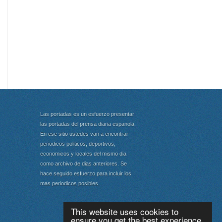
Las portadas es un esfuerzo presentar
las portadas del prensa diaria espanola.
En ese sitio ustedes van a encontrar
periodicos politicos, deportivos,
economicos y locales del mismo dia
como archivo de dias anteriores. Se
hace seguido esfuerzo para incluir los
mas periodicos posibles.
This website uses cookies to
ensure you get the best experience