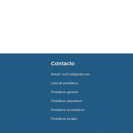
Contacto
Email:
rsa7ca@gmail.com
Lista de periódicos
Periódicos general
Periódicos deportivos
Periódicos económicos
Periódicos locales