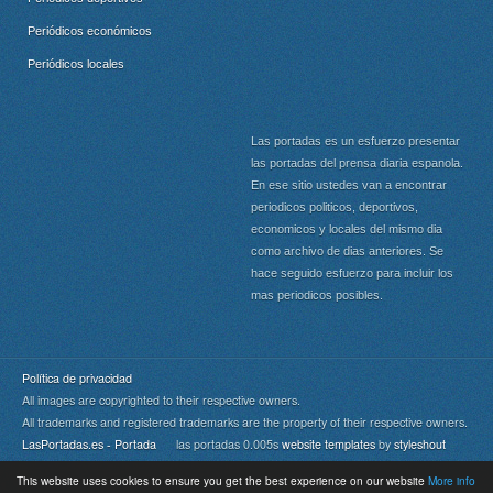
Periódicos económicos
Periódicos locales
Las portadas es un esfuerzo presentar
las portadas del prensa diaria espanola.
En ese sitio ustedes van a encontrar
periodicos politicos, deportivos,
economicos y locales del mismo dia
como archivo de dias anteriores. Se
hace seguido esfuerzo para incluir los
mas periodicos posibles.
Política de privacidad
All images are copyrighted to their respective owners.
All trademarks and registered trademarks are the property of their respective owners.
LasPortadas.es - Portada
las portadas 0.005s
website templates
by
styleshout
This website uses cookies to ensure you get the best experience on our website
More info