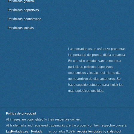
Periódicos general
Periódicos deportivos
Periódicos económicos
Periódicos locales
Las portadas es un esfuerzo presentar
las portadas del prensa diaria espanola.
En ese sitio ustedes van a encontrar
periodicos politicos, deportivos,
economicos y locales del mismo dia
como archivo de dias anteriores. Se
hace seguido esfuerzo para incluir los
mas periodicos posibles.
Política de privacidad
All images are copyrighted to their respective owners.
All trademarks and registered trademarks are the property of their respective owners.
LasPortadas.es - Portada
las portadas 0.029s
website templates
by
styleshout