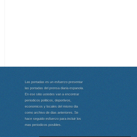
Las portadas es un esfuerzo presentar
las portadas del prensa diaria espanola.
En ese sitio ustedes van a encontrar
periodicos politicos, deportivos,
economicos y locales del mismo dia
como archivo de dias anteriores. Se
hace seguido esfuerzo para incluir los
mas periodicos posibles.