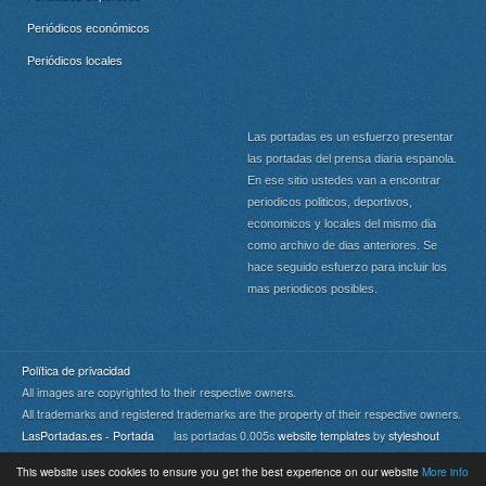
Periódicos económicos
Periódicos locales
Las portadas es un esfuerzo presentar
las portadas del prensa diaria espanola.
En ese sitio ustedes van a encontrar
periodicos politicos, deportivos,
economicos y locales del mismo dia
como archivo de dias anteriores. Se
hace seguido esfuerzo para incluir los
mas periodicos posibles.
Política de privacidad
All images are copyrighted to their respective owners.
All trademarks and registered trademarks are the property of their respective owners.
LasPortadas.es - Portada
las portadas 0.005s
website templates
by
styleshout
This website uses cookies to ensure you get the best experience on our website
More info