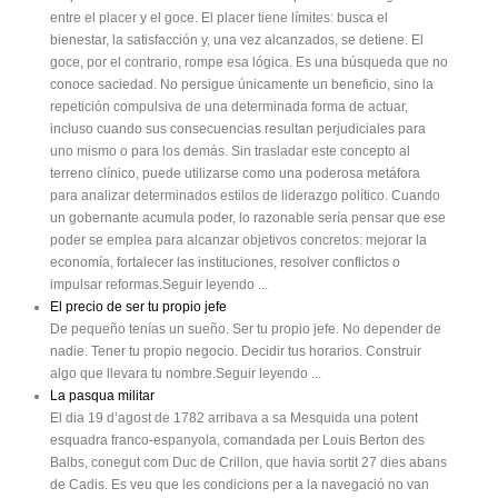
entre el placer y el goce. El placer tiene límites: busca el
bienestar, la satisfacción y, una vez alcanzados, se detiene. El
goce, por el contrario, rompe esa lógica. Es una búsqueda que no
conoce saciedad. No persigue únicamente un beneficio, sino la
repetición compulsiva de una determinada forma de actuar,
incluso cuando sus consecuencias resultan perjudiciales para
uno mismo o para los demás. Sin trasladar este concepto al
terreno clínico, puede utilizarse como una poderosa metáfora
para analizar determinados estilos de liderazgo político. Cuando
un gobernante acumula poder, lo razonable sería pensar que ese
poder se emplea para alcanzar objetivos concretos: mejorar la
economía, fortalecer las instituciones, resolver conflictos o
impulsar reformas.Seguir leyendo ...
El precio de ser tu propio jefe
De pequeño tenías un sueño. Ser tu propio jefe. No depender de
nadie. Tener tu propio negocio. Decidir tus horarios. Construir
algo que llevara tu nombre.Seguir leyendo ...
La pasqua militar
El dia 19 d’agost de 1782 arribava a sa Mesquida una potent
esquadra franco-espanyola, comandada per Louis Berton des
Balbs, conegut com Duc de Crillon, que havia sortit 27 dies abans
de Cadis. Es veu que les condicions per a la navegació no van