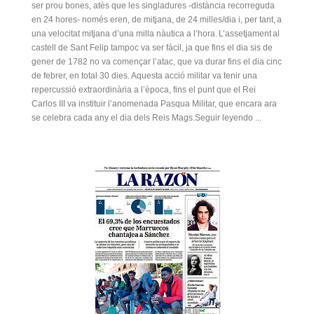
ser prou bones, atès que les singladures -distància recorreguda
en 24 hores- només eren, de mitjana, de 24 milles/dia i, per tant, a
una velocitat mitjana d’una milla nàutica a l’hora. L’assetjament al
castell de Sant Felip tampoc va ser fàcil, ja que fins el dia sis de
gener de 1782 no va començar l’atac, que va durar fins el dia cinc
de febrer, en total 30 dies. Aquesta acció militar va tenir una
repercussió extraordinària a l’època, fins el punt que el Rei
Carlos III va instituir l’anomenada Pasqua Militar, que encara ara
se celebra cada any el dia dels Reis Mags.Seguir leyendo ...