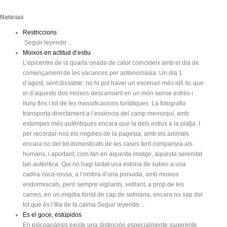
Noticias
Restriccions
.Seguir leyendo ...
Moixos en actitud d’estiu
L’epicentre de la quarta onada de calor coincideix amb el dia de
començament de les vacances per antonomàsia. Un dia 1
d’agost, sent dissabte, no hi pot haver un escenari més idíl·lic que
el d’aquests dos moixos descansant en un món sense estrès i
lluny fins i tot de les massificacions turístiques. La fotografia
transporta directament a l’essència del camp menorquí, amb
estampes més autèntiques encara que la dels estius a la platja. I
per recordar-nos els migdies de la pagesia, amb els animals
encara no del tot domesticats de les cases fent companyia als
humans, i aportant, com fan en aquesta imatge, aquesta serenitat
tan autèntica. Qui no hagi tastat una estona de xubec a una
cadira coca-rossa, a l’ombra d’una porxada, amb moixos
endormiscats, però sempre vigilants, vetllant, a prop de les
cames, en un migdia tòrrid de cap de setmana, encara no sap del
tot què és l’Illa de la calma.Seguir leyendo ...
Es el goce, estúpidos
En psicoanálisis existe una distinción especialmente sugerente