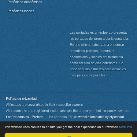
Periódicos económicos
Periódicos locales
Las portadas es un esfuerzo presentar
las portadas del prensa diaria espanola.
En ese sitio ustedes van a encontrar
periodicos politicos, deportivos,
economicos y locales del mismo dia
como archivo de dias anteriores. Se
hace seguido esfuerzo para incluir los
mas periodicos posibles.
Política de privacidad
All images are copyrighted to their respective owners.
All trademarks and registered trademarks are the property of their respective owners.
LasPortadas.es - Portada
las portadas 0.010s
website templates
by
styleshout
This website uses cookies to ensure you get the best experience on our website
More info
Portada
|
Top