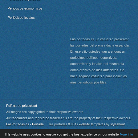
Periódicos económicos
Periódicos locales
Las portadas es un esfuerzo presentar
las portadas del prensa diaria espanola.
En ese sitio ustedes van a encontrar
periodicos politicos, deportivos,
economicos y locales del mismo dia
como archivo de dias anteriores. Se
hace seguido esfuerzo para incluir los
mas periodicos posibles.
Política de privacidad
All images are copyrighted to their respective owners.
All trademarks and registered trademarks are the property of their respective owners.
LasPortadas.es - Portada
las portadas 0.001s
website templates
by
styleshout
This website uses cookies to ensure you get the best experience on our website
More info