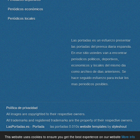
Periódicos económicos
Periódicos locales
Las portadas es un esfuerzo presentar
las portadas del prensa diaria espanola.
En ese sitio ustedes van a encontrar
periodicos politicos, deportivos,
economicos y locales del mismo dia
como archivo de dias anteriores. Se
hace seguido esfuerzo para incluir los
mas periodicos posibles.
Política de privacidad
All images are copyrighted to their respective owners.
All trademarks and registered trademarks are the property of their respective owners.
LasPortadas.es - Portada
las portadas 0.010s
website templates
by
styleshout
This website uses cookies to ensure you get the best experience on our website
More info